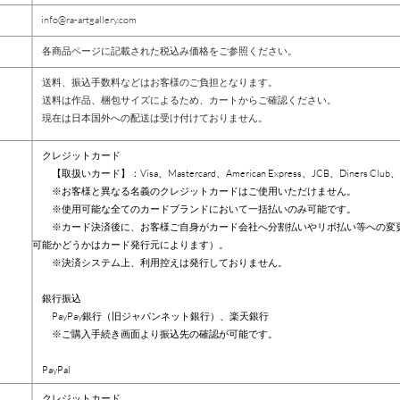
info@ra-artgallery.com
各商品ページに記載された税込み価格をご参照ください。
送料、振込手数料などはお客様のご負担となります。
​ 送料は作品、梱包サイズによるため、カートからご確認ください。
​ 現在は日本国外への配送は受け付けておりません。
クレジットカード
【取扱いカード】：Visa、Mastercard、American Express、JCB、Diners Club、D
※お客様と異なる名義のクレジットカードはご使用いただけません。
※使用可能な全てのカードブランドにおいて一括払いのみ可能です。
※カード決済後に、お客様ご自身がカード会社へ分割払いやリボ払い等への変更
可能かどうかはカード発行元によります）。
※決済システム上、利用控えは発行しておりません。
銀行振込
PayPay銀行（旧ジャパンネット銀行）、楽天銀行
※ご購入手続き画面より振込先の確認が可能です。
PayPal​
クレジットカード