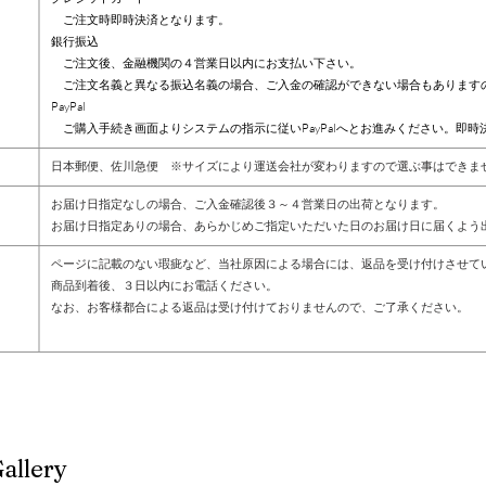
ご注文時即時決済となります。
銀行振込
ご注文後、金融機関の４営業日以内にお支払い下さい。
ご注文名義と異なる振込名義の場合、ご入金の確認ができない場合もあります
PayPal
​ ご購入手続き画面よりシステムの指示に従いPayPalへとお進みください。即時
日本郵便、佐川急便 ※サイズにより運送会社が変わりますので選ぶ事はできま
お届け日指定なしの場合、ご入金確認後３～４営業日の出荷となります。
お届け日指定ありの場合、あらかじめご指定いただいた日のお届け日に届くよう
ページに記載のない瑕疵など、当社原因による場合には、返品を受け付けさせて
商品到着後、３日以内にお電話ください。
なお、お客様都合による返品は受け付けておりませんので、ご了承ください。
allery