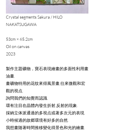
Crystal segments Sakura / HILO
NAKATSUGAWA
53cm × 65.2cm
Oil on canvas
​2023
製作主題礦物，寶石表現繪畫的多面性利用畫
油畫.
畫礦物特用的花纹來得風景畫,往來微觀和宏
觀的視点.
詢問我們的知覺而認識.
環有注目在晶體内發生折射,反射的現象.
採納立体派通過的多視点或著多次元的表現.
小時候過的故郷環境有好多的自然.
我想畫随著時間推移變化得景色和光的繪畫.