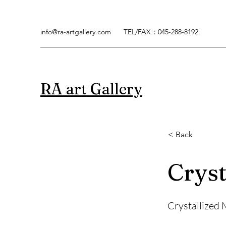
info@ra-artgallery.com
TEL/FAX：045-288-8192
RA art Gallery
< Back
< Back
Cryst
Cryst
Crystallized
Crystallized