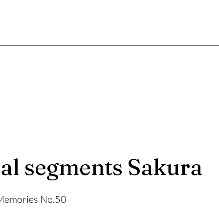
al segments Sakura
al segments Sakura
 Memories No.50
 Memories No.50