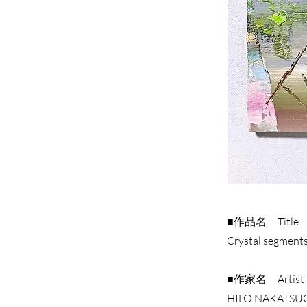
■作品名 Title
Crystal segment
■作家名 Artist
HILO NAKA
■サイズ Size
530 × 652 mm
■技法 Materia
キャンバス、油
■作品名 Title
Oil on Canvas
Crystal segment
■制作年 Year
■作家名 Artist
​2023
HILO NAKA