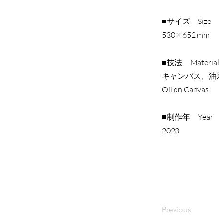
Previous
■サイズ Size
530 × 652 mm
■技法 Material
キャンバス、油
Oil on Canvas
■制作年 Year
​2023
Previous