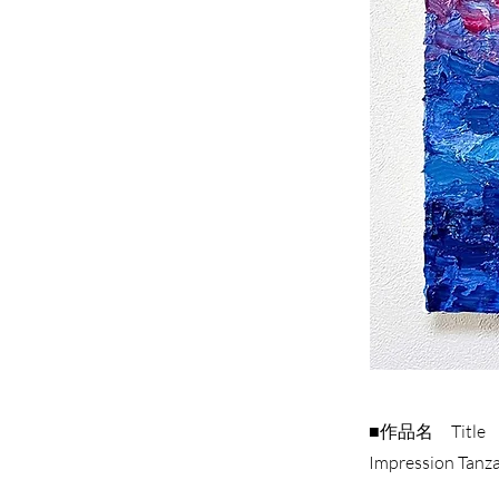
■作品名 Title
Impression Tanz
■作家名 Artist
HILO NAKA
■サイズ Size
300 × 300 mm
■技法 Materia
キャンバス、油
■作品名 Title
Oil on Canvas
Impression Tanza