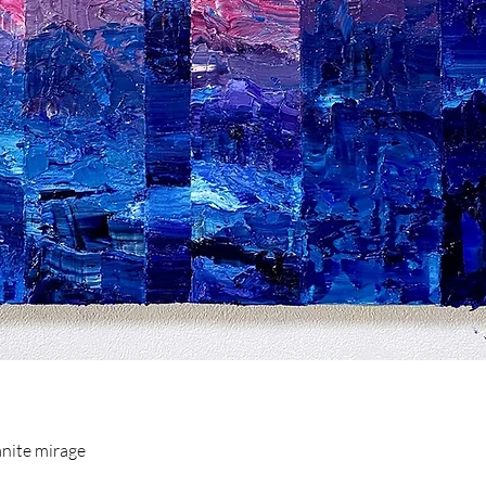
anite mirage
TSUGAWA（ヒロ中津川）
l
彩
nite mirage