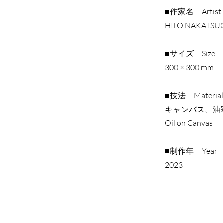
■制作年 Year
■作家名 Artist
​2023
HILO NAKA
Previous
■サイズ Size
300 × 300 mm
■技法 Material
キャンバス、油
Oil on Canvas
■制作年 Year
​2023