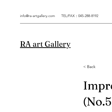
info@ra-artgallery.com
TEL/FAX：045-288-8192
RA art Gallery
< Back
< Back
Impre
Impre
(No.5
(No.5