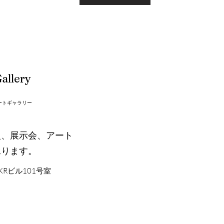
allery
ートギャラリー
入、展示会、アート
承ります。
KRビル101号室