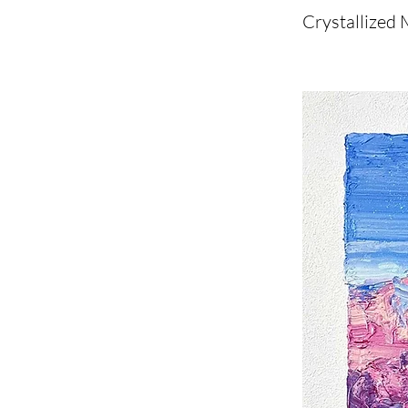
Crystallized
Crystallized