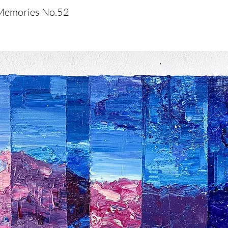
 Memories No.52
 Memories No.52