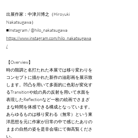
出展作家：中津川博之（Hiroyuki
Nakatsugawa）
■Instagram / @hilo_nakatsugawa
https://www.instagram.com/hilo_nakatsugawa
/
【Overview】
時の階調と名打たれた本展では移り変わりを
コンセプトに描かれた新作の油彩画を展示致
します。凹凸を用いて多面的に色彩が変化す
るTransitionや絵の具の反射を用いて水面を
表現したReflectionなど一枚の絵画でさまざ
まな時間を体感できる構成となっています。
あらゆるものは移り変わる（無常）という東
洋思想を元に作家が日常の中で感じたありの
ままの自然の姿を是非会場にて御高覧くださ
い。