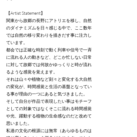
【Artist Statement】
関東から故郷の長野にアトリエを移し、
自然
のダイナミズムを日々感じる中で、ここ数年
では自然の移り変わりを描きだす事に注力し
ています。
都会では正確な時刻で動く列車や信号で一斉
に流れる人の動きなど、どこか忙しない日常
に対して故郷では何故かゆっくりと時が流れ
るような感覚を覚えます。
それは山々や植物など刻々と変化する大自然
の変化が、時間感覚と生活の基盤となってい
る事が理由の一つにあると気づきました。
そして自分が作品で表現したい事はモチーフ
としての対象ではなくそこに流れる時間感覚
や光、躍動する植物の生命感なのだと改めて
思いました。
私達の文化の根源には無常（あらゆるものは