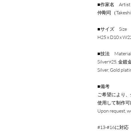
■作家名 Artist
仲剛司（Takeshi
■サイズ Size
H25 x D10 x W
■技法 Materia
Silver925, 金鍍金
Silver, Gold plat
■備考
ご希望により、
使用して制作可
Upon request, we
#13-#16に対応