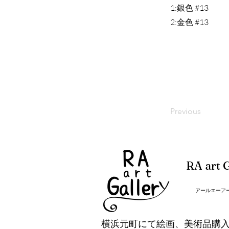
1:銀色 #13
2:金色 #13
Previous
RA art G
アールエーア
横浜元町にて絵画、美術品購