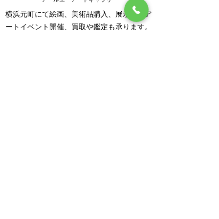
横浜元町にて絵画、美術品購入、展示会、ア
ートイベント開催、買取や鑑定も承ります。
神奈川県横浜市中区元町1-24-16 KKRビル101号室
info@ra-artgallery.com
TEL/FAX：045-288-8192
営業時間：12:00～18:00
定休日：月曜、火曜（仕入等による臨時休業あり）
神奈川県公安委員会 第452780016893号
利用規約
​プライバシーポリシー
特定商取引法に基づく表記