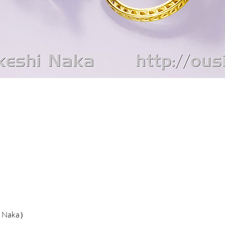
 Naka）