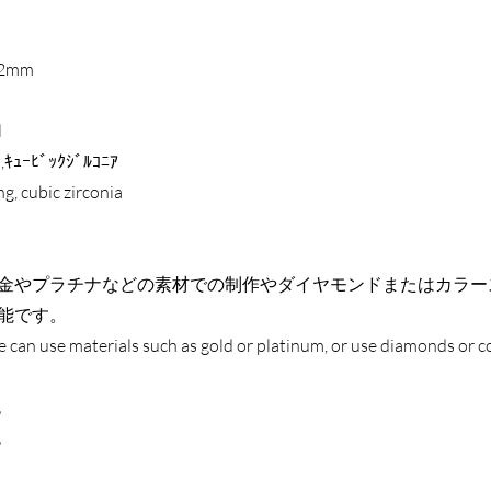
22mm
l
,ｷｭｰﾋﾞｯｸｼﾞﾙｺﾆｱ
ng, cubic zirconia
金やプラチナなどの素材での制作やダイヤモンドまたはカラー
能です。
 can use materials such as gold or platinum, or use diamonds or c
色
色