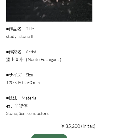
■作品名 Title
study : stone II
■作家名 Artist
淵上直斗（Naoto Fuchigami）
■サイズ Size
120 × 80 × 50 mm
■技法 Material
石、半導体
Stone, Semiconductors
￥35,200 (in tax)