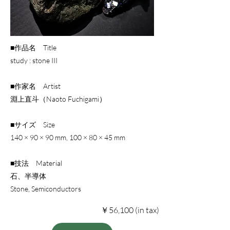
■作品名 Title
study : stone III
■作家名 Artist
淵上直斗（Naoto Fuchigami）
■サイズ Size
140 × 90 × 90 mm, 100 × 80 × 45 mm
■技法 Material
石、半導体
Stone, Semiconductors
￥56,100 (in tax)