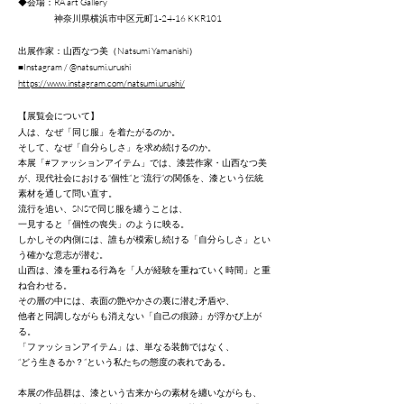
◆会場：RA art Gallery
神奈川県横浜市中区元町1-24-16 KKR101
出展作家：山西なつ美（Natsumi Yamanishi）
■Instagram / @
natsumi.urushi
https://www.instagram.com/natsumi.urushi/​
【展覧会について】
人は、なぜ「同じ服」を着たがるのか。
そして、なぜ「自分らしさ」を求め続けるのか。
本展「#ファッションアイテム」では、漆芸作家・山西なつ美
が、現代社会における“個性”と“流行”の関係を、漆という伝統
素材を通して問い直す。
流行を追い、SNSで同じ服を纏うことは、
一見すると「個性の喪失」のように映る。
しかしその内側には、誰もが模索し続ける「自分らしさ」とい
う確かな意志が潜む。
山西は、漆を重ねる行為を「人が経験を重ねていく時間」と重
ね合わせる。
その層の中には、表面の艶やかさの裏に潜む矛盾や、
他者と同調しながらも消えない「自己の痕跡」が浮かび上が
る。
「ファッションアイテム」は、単なる装飾ではなく、
“どう生きるか？”という私たちの態度の表れである。
本展の作品群は、漆という古来からの素材を纏いながらも、