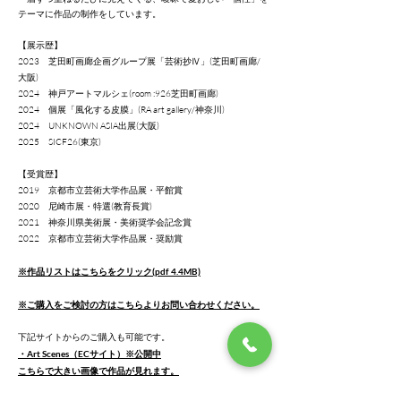
テーマに作品の制作をしています。
【展示歴】
2023 芝田町画廊企画グループ展「芸術抄Ⅳ」(芝田町画廊/
大阪)
2024 神戸アートマルシェ(room :926芝田町画廊)
2024 個展「風化する皮膜」(RA art gallery/神奈川)
2024 UNKNOWN ASIA出展(大阪)
2025 SICF26(東京)
【受賞歴】
2019 京都市立芸術大学作品展・平館賞
2020 尼崎市展・特選(教育長賞)
2021 神奈川県美術展・美術奨学会記念賞
2022 京都市立芸術大学作品展・奨励賞
※作品リストはこちらをクリック(pdf 4.4MB)
※ご購入をご検討の方はこちらよりお問い合わせください。
下記サイトからのご購入も可能です。
・Art Scenes（ECサイト）※公開中
​こちらで大きい画像で作品が見れます。