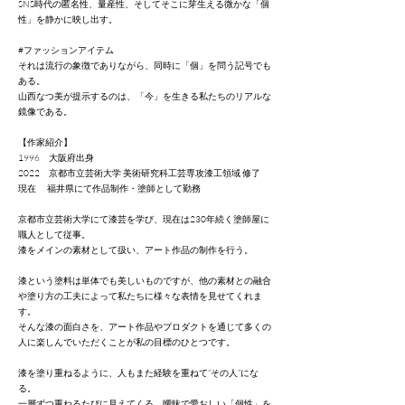
SNS時代の匿名性、量産性、そしてそこに芽生える微かな「個
性」を静かに映し出す。
#ファッションアイテム
それは流行の象徴でありながら、同時に「個」を問う記号でも
ある。
山西なつ美が提示するのは、「今」を生きる私たちのリアルな
鏡像である。
【作家紹介】
1996 大阪府出身
2022 京都市立芸術大学 美術研究科工芸専攻漆工領域 修了
現在 福井県にて作品制作・塗師として勤務
京都市立芸術大学にて漆芸を学び、現在は230年続く塗師屋に
職人として従事。
漆をメインの素材として扱い、アート作品の制作を行う。
漆という塗料は単体でも美しいものですが、他の素材との融合
や塗り方の工夫によって私たちに様々な表情を見せてくれま
す。
そんな漆の面白さを、アート作品やプロダクトを通じて多くの
人に楽しんでいただくことが私の目標のひとつです。
漆を塗り重ねるように、人もまた経験を重ねて“その人”にな
る。
一層ずつ重ねるたびに見えてくる、曖昧で愛おしい「個性」を