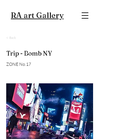
RA art Gallery
< Back
Trip - Bomb NY
ZONE No.17