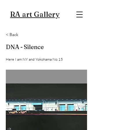
RA art Gallery
< Back
DNA - Silence
Here I am NY and Yokohama No.15