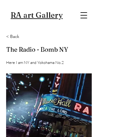
RA art Gallery
< Back
The Radio - Bomb NY
Here I am NY and Yokohama No.2